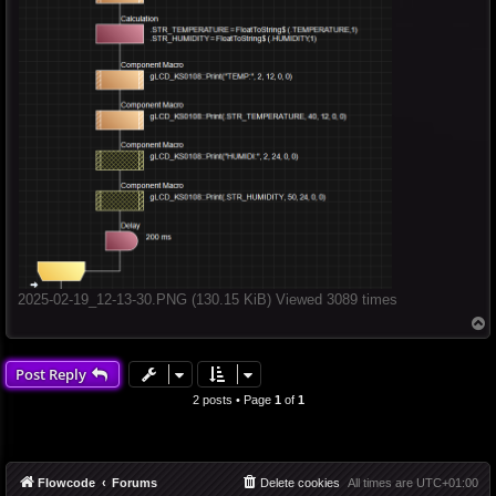
2025-02-19_12-13-30.PNG (130.15 KiB) Viewed 3089 times
T
o
p
Post Reply
2 posts • Page
1
of
1
Flowcode
Forums
Delete cookies
All times are
UTC+01:00