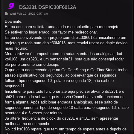
DS3231 DSPIC30F6012A
P
Wed Feb 19, 2025 9:57 am
o
s
Boa noite.
t
Estou aqui para solicitar uma ajuda e ou solução para meu projeto.
Se estiver no lugar errado, por favor me redireccionar.
Estou desenvolvendo um projeto com dspic30f6012a, inicialmente um
projeto que roda num dspic30f4013, mas resolvi trocar de dspic devido
mais recurso.
Meu hardware é composto com entradas 5 entradas analógicas, lcd
ks0108, um ds3231 e um sensor sht31, bora que não consegui rodar
ele perfeitamente como desejo.
O que está acontecendo que na GetDateString e GetTimeString, tenho
atraso significativo nos segundos, ao observar que os segundos
falham, tipo no segundo 10, pula para segundo 12, não exibe o
segundo 11.
Inicialmente para tudo funcionar até aqui precisei ativar o ds3231 e o
sht31 para modo software, pois no via Chanel nativo não funciona de
forma alguma. Após adicionar entradas analógicas, esse salto de
segundos aumenta, tipo do segundo 10 salta para o segundo 13, e isso
acontece 4 a 5 vezes por minuto.
Já alterei frequência de clock do ds3231 e sht31, sem apresentar
melhorias no desempenho.
No lcd ks0108 reparei que tem um tempo de espera antes e depois de