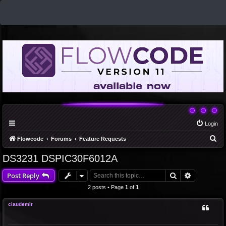
Login
S
Flowcode
Forums
Feature Requests
e
DS3231 DSPIC30F6012A
a
Search
Advanced 
Post Reply
r
c
2 posts • Page
1
of
1
h
claudemir