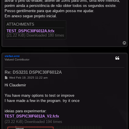
ativar o pino do enable, alterei de 10ms para 0ms, uma leve melhora,
porém ainda a persistência de não obter todos os segundos existe.
Pesso gentilmente para que alguém possa me ajudar.
Em anexo segue projeto inicial.
ATTACHMENTS
TEST_DSPIC30F6012A.fcfx
(21.22 KiB) Downloaded 180 times
T
o
p
stefan.erni
Valued Contributor
Re: DS3231 DSPIC30F6012A
P
Wed Feb 19, 2025 11:22 am
o
s
Hi Claudemir
t
You have many options to test or improve
I have made a few in the program. try it once
ideias para experimentar:
TEST_DSPIC30F6012A_V2.fcfx
(23.22 KiB) Downloaded 194 times